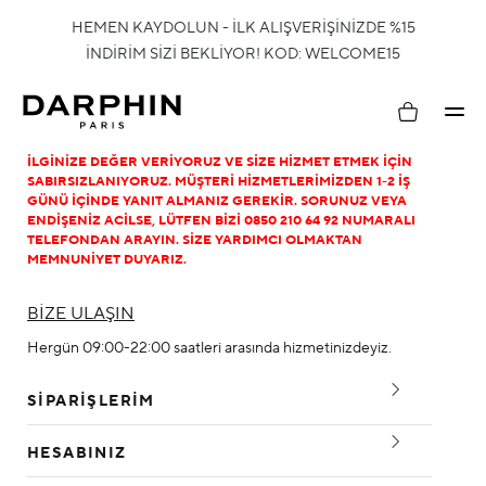
HEMEN KAYDOLUN - İLK ALIŞVERİŞİNİZDE %15
İNDİRİM SİZİ BEKLİYOR! KOD: WELCOME15
Hesabım
İLGINIZE DEĞER VERIYORUZ VE SIZE HIZMET ETMEK IÇIN
SABIRSIZLANIYORUZ. MÜŞTERI HIZMETLERIMIZDEN 1-2 IŞ
GÜNÜ IÇINDE YANIT ALMANIZ GEREKIR. SORUNUZ VEYA
ENDIŞENIZ ACILSE, LÜTFEN BIZI 0850 210 64 92 NUMARALI
TELEFONDAN ARAYIN. SIZE YARDIMCI OLMAKTAN
MEMNUNIYET DUYARIZ.
BİZE ULAŞIN
Hergün 09:00-22:00 saatleri arasında hizmetinizdeyiz.
SIPARIŞLERIM
SIPARIŞIM NEREDE?
HESABINIZ
SIPARIŞ SÜRECI