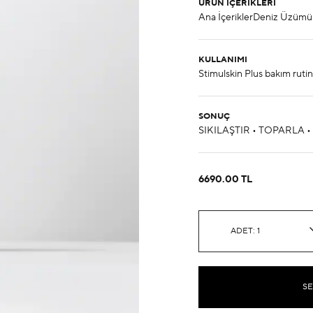
ÜRÜN İÇERIKLERI
KULLANIMI
SONUÇ
6690.00 TL
ADET: 1
SE