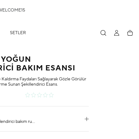
: WELCOME15
HESABIM
Hesa
SETLER
N YOĞUN
RİCİ BAKIM ESANSI
e Kaldırma Faydaları Sağlayarak Gözle Görülür
me Sunan Şekillendirici Esans.