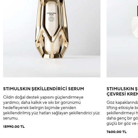
STIMULSKIN ŞEKİLLENDİRİCİ SERUM
STIMULSKIN Ş
ÇEVRESİ KRE
Cildin doğal destek yapısını güçlendirmeye
yardımcı, daha kalkık ve sıkı bir görünümü
Göz kapaklarında
hedefleyerek belirgin biçimde yeniden
lifting etkisiyle 
şekillendirilmiş yüz hatları sağlayan şekillendirici yüz
şekillendirmeyi 
serumu.
daha genç bir g
güçlü bir göz ve
15990.00 TL
7600.00 TL