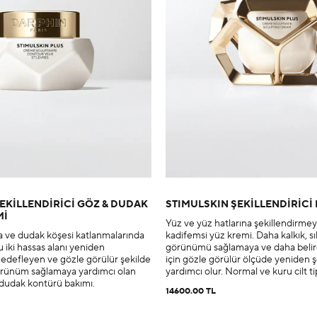
EKİLLENDİRİCİ GÖZ & DUDAK
STIMULSKIN ŞEKİLLENDİRİCİ
Mİ
Yüz ve yüz hatlarına şekillendirme
 ve dudak köşesi katlanmalarında
kadifemsi yüz kremi. Daha kalkık, sıkı
bu iki hassas alanı yeniden
görünümü sağlamaya ve daha belirg
hedefleyen ve gözle görülür şekilde
için gözle görülür ölçüde yeniden 
örünüm sağlamaya yardımcı olan
yardımcı olur. Normal ve kuru cilt tipl
 dudak kontürü bakımı.
14600.00 TL