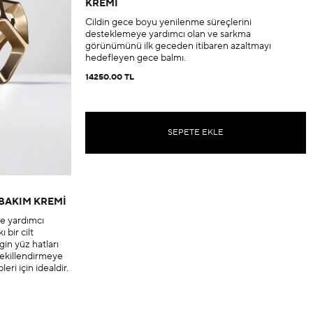
KREMİ
Cildin gece boyu yenilenme süreçlerini
desteklemeye yardımcı olan ve sarkma
görünümünü ilk geceden itibaren azaltmayı
hedefleyen gece balmı.
14250.00 TL
SEPETE EKLE
 BAKIM KREMİ
ye yardımcı
 bir cilt
in yüz hatları
şekillendirmeye
eri için idealdir.